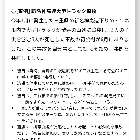
◇[事例] 新名神高速大型トラック事故
今年3月に発生した三重県の新名神高速下りのトンネ
ル内で大型トラックが渋滞の車列に追突し、3人の子
供を含む6人が死亡した事故の初公判が6月にありま
した。この事故を自分事として捉えるため、事例を
共有しました。
被告は当時、現場の制限速度を30キロ以上超える時速82キロ
(50キロ制限)で走行していた。
渋滞で停車していた車には9.4メートル手前で気付いたもの
の、ブレーキが間に合わなかったという。
被告は、これまでの調べに対し、「スマホ(TikTok)を見てい
て、前をよく見ていなかった」などと供述している。
一家5人が乗るミニバンに追突し、弾みでミニバンが男性1人
が乗る多目的スポーツ車（SUV）に衝突して、計6人を死亡さ
せたとされる。
遺族は「携帯凝視が常態化したため起こった必然的な事故
だ」、「被告には怒り、憤りしか感じない」などとするコメ
ントを出した。