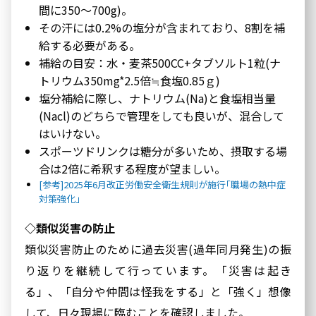
間に350～700g)。
その汗には0.2%の塩分が含まれており、8割を補
給する必要がある。
補給の目安：水・麦茶500CC+タブソルト1粒(ナ
トリウム350mg*2.5倍≒食塩0.85ｇ)
塩分補給に際し、ナトリウム(Na)と食塩相当量
(Nacl)のどちらで管理をしても良いが、混合して
はいけない。
スポーツドリンクは糖分が多いため、摂取する場
合は2倍に希釈する程度が望ましい。
[参考]2025年6月改正労働安全衛生規則が施行｢職場の熱中症
対策強化｣
◇類似災害の防止
類似災害防止のために過去災害(過年同月発生)の振
り返りを継続して行っています。「災害は起き
る」、「自分や仲間は怪我をする」と「強く」想像
して、日々現場に臨むことを確認しました。